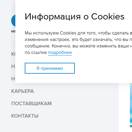
Информация о Cookies
ГРК
«Быстринское»
Мы используем Cookies для того, чтобы сделать
изменения настроек, это будет означать, что вы 
сообщение. Конечно, вы можете изменить ваши н
Поиск
по ссылке
подробнее
КОМПАНИЯ
НАШ БИЗНЕС
Поделиться
Я принимаю
НОВОСТИ И МЕДИА
Распечатать
КАРЬЕРА
Скачать PDF версию
ПОСТАВЩИКАМ
КОНТАКТЫ
В избранное