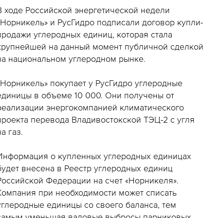
В ходе Российской энергетической недели
«Норникель» и РусГидро подписали договор купли-
продажи углеродных единиц, которая стала
крупнейшей на данный момент публичной сделкой
на национальном углеродном рынке.
«Норникель» покупает у РусГидро углеродные
единицы в объеме 10 000. Они получены от
реализации энергокомпанией климатического
проекта перевода Владивостокской ТЭЦ-2 с угля
на газ.
Информация о купленных углеродных единицах
будет внесена в Реестр углеродных единиц
Российской Федерации на счет «Норникеля».
Компания при необходимости может списать
углеродные единицы со своего баланса, тем
самым уменьшая валовые выбросы парниковых