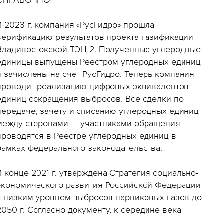
В 2023 г. компания «РусГидро» прошла
верификацию результатов проекта газификации
Владивостокской ТЭЦ-2. Полученные углеродные
единицы выпущены Реестром углеродных единиц
и зачислены на счет РусГидро. Теперь компания
проводит реализацию цифровых эквивалентов
единиц сокращения выбросов. Все сделки по
передаче, зачету и списанию углеродных единиц
между сторонами — участниками обращения
проводятся в Реестре углеродных единиц в
рамках федерального законодательства.
В конце 2021 г. утверждена Стратегия социально-
экономического развития Российской Федерации
с низким уровнем выбросов парниковых газов до
2050 г. Согласно документу, к середине века