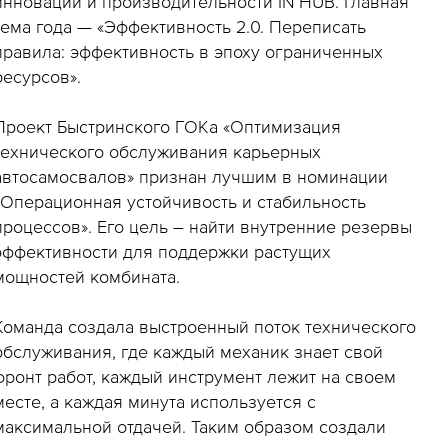
инноваций и производительности IN’HUB. Главная
тема года — «Эффективность 2.0. Переписать
правила: эффективность в эпоху ограниченных
ресурсов».
Проект Быстринского ГОКа «Оптимизация
технического обслуживания карьерных
автосамосвалов» признан лучшим в номинации
«Операционная устойчивость и стабильность
процессов». Его цель – найти внутренние резервы
эффективности для поддержки растущих
мощностей комбината.
Команда создала выстроенный поток технического
обслуживания, где каждый механик знает свой
фронт работ, каждый инструмент лежит на своем
месте, а каждая минута используется с
максимальной отдачей. Таким образом создали