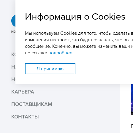
Информация о Cookies
ГРК
«Быстринское»
Мы используем Cookies для того, чтобы сделать
изменения настроек, это будет означать, что вы 
сообщение. Конечно, вы можете изменить ваши н
Поиск
по ссылке
подробнее
КОМПАНИЯ
НАШ БИЗНЕС
Поделиться
Я принимаю
НОВОСТИ И МЕДИА
Распечатать
КАРЬЕРА
Скачать PDF версию
ПОСТАВЩИКАМ
КОНТАКТЫ
В избранное